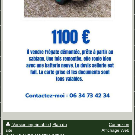
Version imprimable
|
Plan du
Connexion
site
Affichage Web